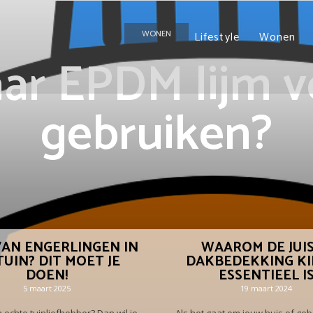
WONEN
Lifestyle
Wonen
ar EPDM lijm v
gebruiken?
VAN ENGERLINGEN IN
WAAROM DE JUI
TUIN? DIT MOET JE
DAKBEDEKKING KI
DOEN!
ESSENTIEEL I
5 maart 2025
19 maart 2024