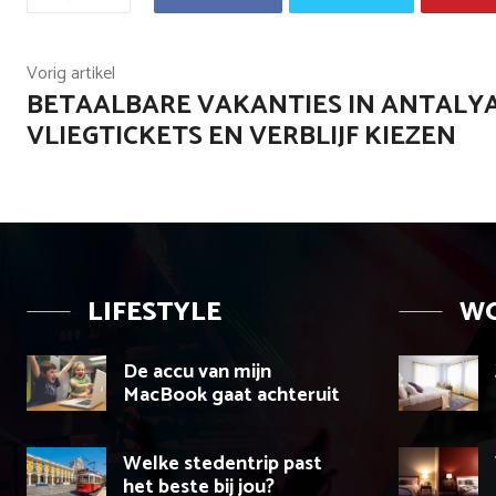
Vorig artikel
BETAALBARE VAKANTIES IN ANTALYA
VLIEGTICKETS EN VERBLIJF KIEZEN
LIFESTYLE
W
De accu van mijn
MacBook gaat achteruit
Welke stedentrip past
het beste bij jou?