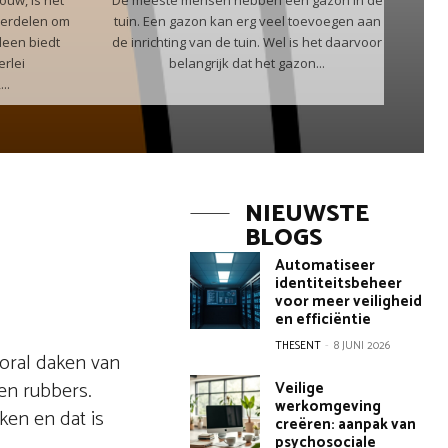
ouw, is het
De meeste mensen hebben een gazon in de
derdelen om
tuin. Een gazon kan erg veel toevoegen aan
lleen biedt
de inrichting van de tuin. Wel is het daarvoor
erlei
belangrijk dat het gazon...
..
NIEUWSTE
BLOGS
Automatiseer
identiteitsbeheer
voor meer veiligheid
en efficiëntie
THESENT
-
8 JUNI 2026
ooral daken van
en rubbers.
Veilige
werkomgeving
ken en dat is
creëren: aanpak van
psychosociale