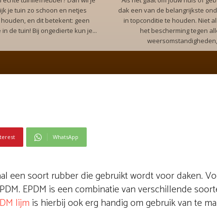
 echte tuinliefhebber? Dan wil je
Als het gaat om jouw huis of geb
ijk je tuin zo schoon en netjes
dak een van de belangrijkste on
 houden, en dit betekent: geen
in topconditie te houden. Niet a
in de tuin! Bij ongedierte kun je...
het bescherming tegen all
weersomstandigheden,.
terest
WhatsApp
al een soort rubber die gebruikt wordt voor daken. V
PDM. EPDM is een combinatie van verschillende soort
DM lijm
is hierbij ook erg handig om gebruik van te ma