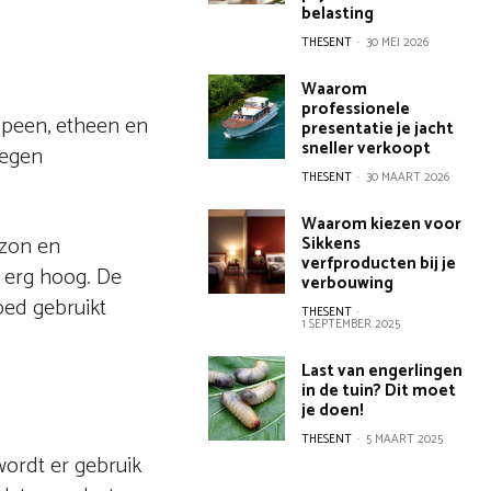
belasting
THESENT
-
30 MEI 2026
Waarom
professionele
opeen, etheen en
presentatie je jacht
sneller verkoopt
tegen
THESENT
-
30 MAART 2026
Waarom kiezen voor
ozon en
Sikkens
verfproducten bij je
 erg hoog. De
verbouwing
oed gebruikt
THESENT
-
1 SEPTEMBER 2025
Last van engerlingen
in de tuin? Dit moet
je doen!
THESENT
-
5 MAART 2025
wordt er gebruik