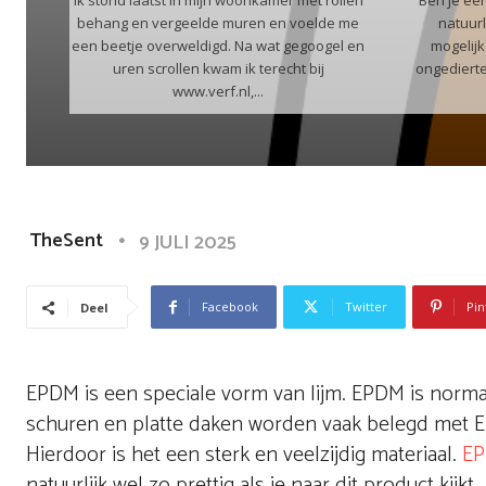
Ik stond laatst in mijn woonkamer met rollen
Ben je een
behang en vergeelde muren en voelde me
natuurl
een beetje overweldigd. Na wat gegoogel en
mogelijk
uren scrollen kwam ik terecht bij
ongedierte 
www.verf.nl,...
TheSent
9 JULI 2025
Facebook
Twitter
Pin
Deel
EPDM is een speciale vorm van lijm. EPDM is norma
schuren en platte daken worden vaak belegd met E
Hierdoor is het een sterk en veelzijdig materiaal.
EP
natuurlijk wel zo prettig als je naar dit product kijkt.