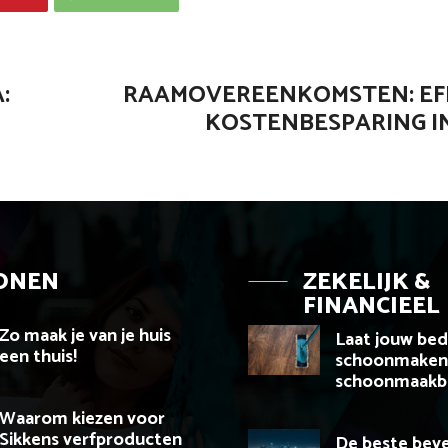
:
RAAMOVEREENKOMSTEN: EFF
KOSTENBESPARING I
ONEN
ZEKELIJK &
FINANCIEEL
Zo maak je van je huis
Laat jouw bed
een thuis!
schoonmaken
schoonmaakbe
Waarom kiezen voor
Sikkens verfproducten
De beste beve