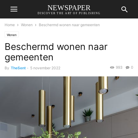
NEWSPAPER
DISCOVER THE ART OF PUBLISHING
Home
Wonen
Beschermd wonen naar gemeenten
Wonen
Beschermd wonen naar
gemeenten
993
0
By
TheSent
-
5 november 2022