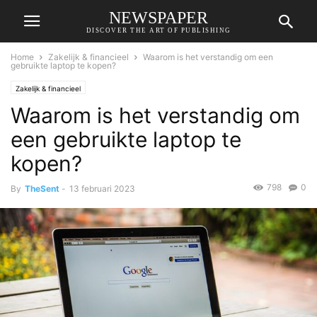
NEWSPAPER
DISCOVER THE ART OF PUBLISHING
Home
Zakelijk & financieel
Waarom is het verstandig om een
gebruikte laptop te kopen?
Zakelijk & financieel
Waarom is het verstandig om
een gebruikte laptop te
kopen?
798
0
By
TheSent
-
13 februari 2023