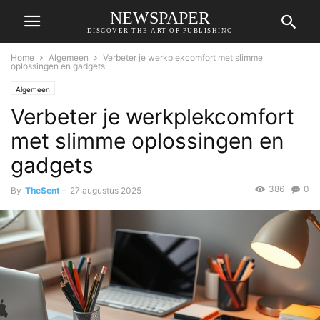
NEWSPAPER
DISCOVER THE ART OF PUBLISHING
Home
Algemeen
Verbeter je werkplekcomfort met slimme
oplossingen en gadgets
Algemeen
Verbeter je werkplekcomfort
met slimme oplossingen en
gadgets
386
0
By
TheSent
-
27 augustus 2025