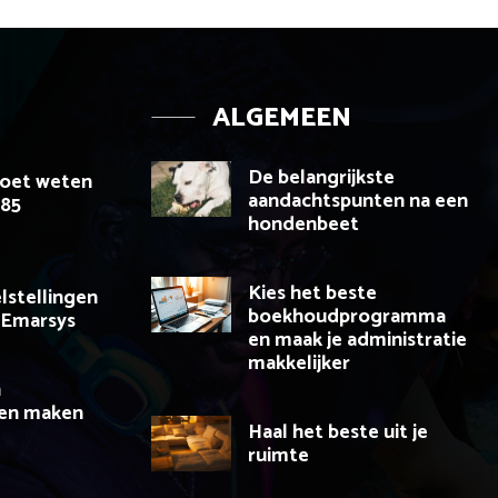
ALGEMEEN
De belangrijkste
moet weten
aandachtspunten na een
085
hondenbeet
Kies het beste
lstellingen
boekhoudprogramma
 Emarsys
en maak je administratie
makkelijker
n
ten maken
Haal het beste uit je
ruimte