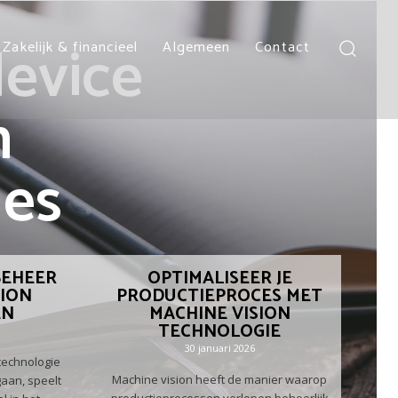
device
Zakelijk & financieel
Algemeen
Contact
n
jes
BEHEER
OPTIMALISEER JE
SION
PRODUCTIEPROCES MET
ËN
MACHINE VISION
TECHNOLOGIE
30 januari 2026
technologie
Machine vision heeft de manier waarop
aan, speelt