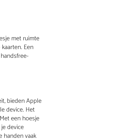
esje met ruimte
e kaarten. Een
 handsfree-
it, bieden Apple
le device. Het
 Met een hoesje
 je device
je handen vaak