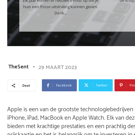
Elk jaar komen er nieuwe trends op die je
de knop 
huis een frisse uitstraling kunnen geven.
Denk...
TheSent
29 MAART 2023
Facebook
Twitter
Pin
Deel
Apple is een van de grootste technologiebedrijven
iPhone, iPad, MacBook en Apple Watch. Elk van de
bieden met krachtige prestaties en een prachtig d
prijskaartje en het is belangrijk om te investeren 