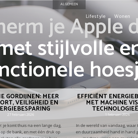
ALGEMEEN
erm je Apple 
Lifestyle
Wonen
met stijlvolle e
nctionele hoes
E GORDIJNEN: MEER
EFFICIËNT ENERGIE
ORT, VEILIGHEID EN
MET MACHINE VI
ERGIEBESPARING
TECHNOLOGIE
27 februari 2026
1 februari 2026
r: je komt thuis na een lange dag,
In de wereld van vandaag, waar 
r op de bank, en met één druk op
en duurzaamheid hand in hand g