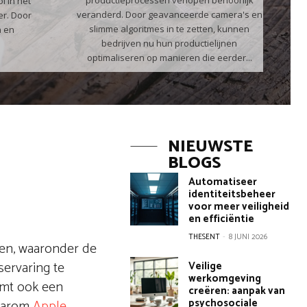
productieprocessen verlopen behoorlijk
l in het
veranderd. Door geavanceerde camera's en
r. Door
slimme algoritmes in te zetten, kunnen
n en
bedrijven nu hun productielijnen
optimaliseren op manieren die eerder...
NIEUWSTE
BLOGS
Automatiseer
identiteitsbeheer
voor meer veiligheid
en efficiëntie
THESENT
-
8 JUNI 2026
ten, waaronder de
ervaring te
Veilige
werkomgeving
omt ook een
creëren: aanpak van
psychosociale
waarom
Apple