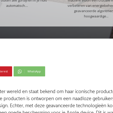
sluiten alle gordijnen in je huis
machine vision een cruciale ro
automatisch....
verbeteren van energiebehee
geavanceerde algoritme
hoogwaardige...
terest
WhatsApp
 ter wereld en staat bekend om haar iconische produc
ze producten is ontworpen om een naadloze gebruikers
esign. Echter, met deze geavanceerde technologieën k
in een goede bescherming voor je Apple device. Dit is 