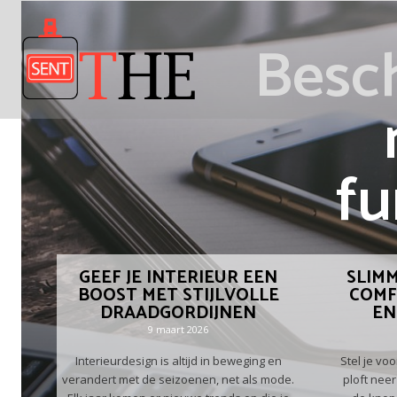
Besch
fu
GEEF JE INTERIEUR EEN
SLIMM
BOOST MET STIJLVOLLE
COMF
DRAADGORDIJNEN
EN
9 maart 2026
Interieurdesign is altijd in beweging en
Stel je voo
verandert met de seizoenen, net als mode.
ploft nee