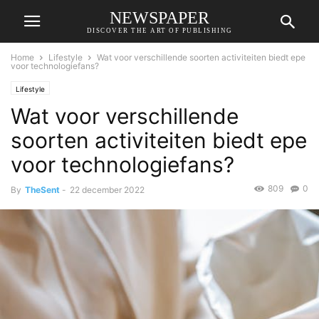
NEWSPAPER
DISCOVER THE ART OF PUBLISHING
Home
Lifestyle
Wat voor verschillende soorten activiteiten biedt epe
voor technologiefans?
Lifestyle
Wat voor verschillende
soorten activiteiten biedt epe
voor technologiefans?
809
0
By
TheSent
-
22 december 2022