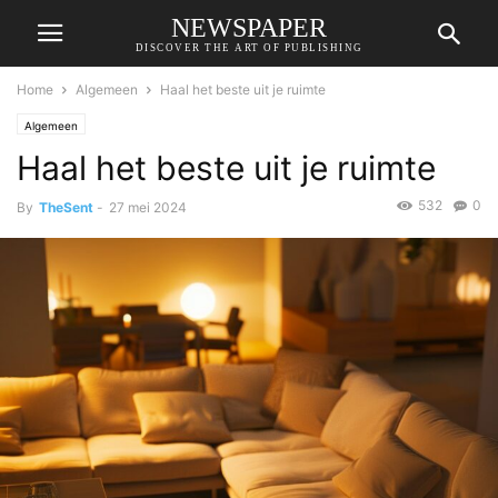
NEWSPAPER
DISCOVER THE ART OF PUBLISHING
Home
Algemeen
Haal het beste uit je ruimte
Algemeen
Haal het beste uit je ruimte
532
0
By
TheSent
-
27 mei 2024