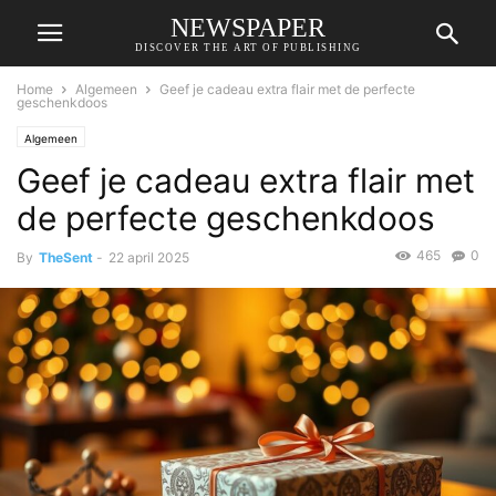
NEWSPAPER
DISCOVER THE ART OF PUBLISHING
Home
Algemeen
Geef je cadeau extra flair met de perfecte
geschenkdoos
Algemeen
Geef je cadeau extra flair met
de perfecte geschenkdoos
465
0
By
TheSent
-
22 april 2025