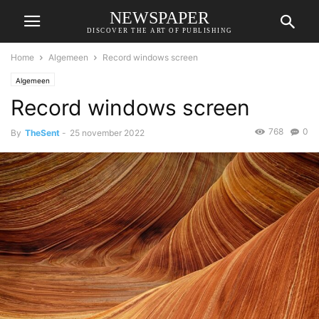
NEWSPAPER
DISCOVER THE ART OF PUBLISHING
Home
Algemeen
Record windows screen
Algemeen
Record windows screen
768
0
By
TheSent
-
25 november 2022