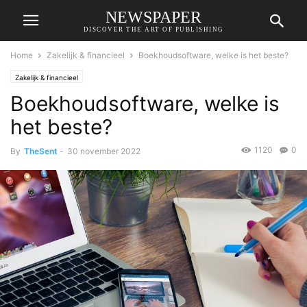
NEWSPAPER
DISCOVER THE ART OF PUBLISHING
Home
Zakelijk & financieel
Boekhoudsoftware, welke is het beste?
Zakelijk & financieel
Boekhoudsoftware, welke is
het beste?
1120
0
By
TheSent
-
30 november 2022