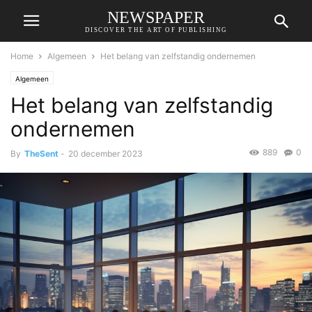
NEWSPAPER
DISCOVER THE ART OF PUBLISHING
Home
Algemeen
Het belang van zelfstandig ondernemen
Algemeen
Het belang van zelfstandig
ondernemen
889
0
By
TheSent
-
20 december 2023